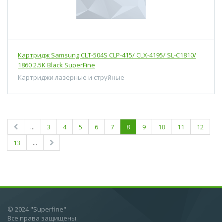
Картридж Samsung CLT-504S CLP-415/ CLX-4195/ SL-C1810/
1860 2.5K Black SuperFine
Картриджи лазерные и струйные
...
3
4
5
6
7
8
9
10
11
12
13
...
© 2024 "Superfine"
Все права защищены.