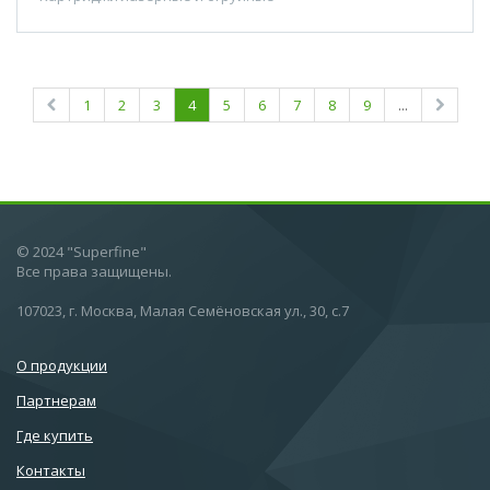
1
2
3
4
5
6
7
8
9
...
© 2024 "Superfine"
Все права защищены.
107023, г. Москва, Малая Семёновская ул., 30, с.7
О продукции
Партнерам
Где купить
Контакты