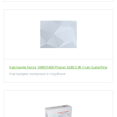
Картридж Xerox 106R01400 Phaser 6280 5.9K Cyan SuperFine
Картриджи лазерные и струйные