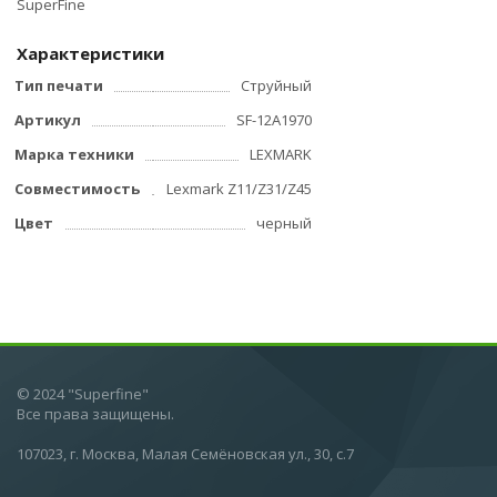
SuperFine
Характеристики
Тип печати
Струйный
Артикул
SF-12A1970
Марка техники
LEXMARK
Совместимость
Lexmark Z11/Z31/Z45
Цвет
черный
© 2024 "Superfine"
Все права защищены.
107023, г. Москва, Малая Семёновская ул., 30, с.7