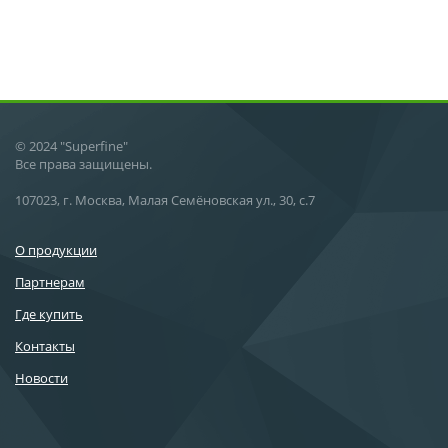
© 2024 "Superfine"
Все права защищены.
107023, г. Москва, Малая Семёновская ул., 30, с.7
О продукции
Партнерам
Где купить
Контакты
Новости