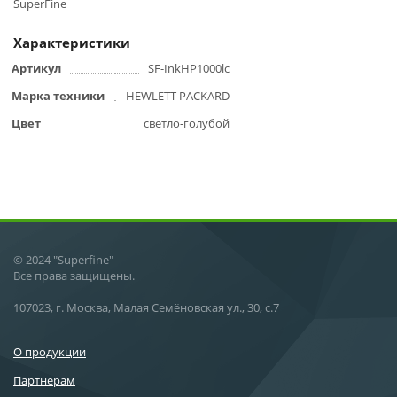
SuperFine
Характеристики
Артикул
SF-InkHP1000lc
Марка техники
HEWLETT PACKARD
Цвет
светло-голубой
© 2024 "Superfine"
Все права защищены.
107023, г. Москва, Малая Семёновская ул., 30, с.7
О продукции
Партнерам