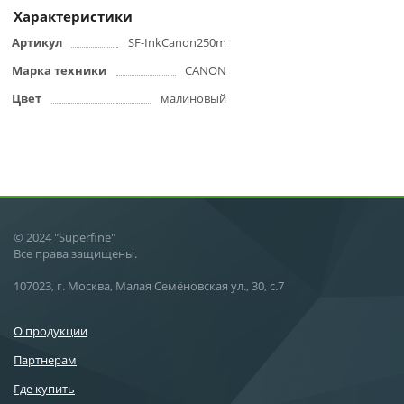
Характеристики
Артикул
SF-InkCanon250m
Марка техники
CANON
Цвет
малиновый
© 2024 "Superfine"
Все права защищены.
107023, г. Москва, Малая Семёновская ул., 30, с.7
О продукции
Партнерам
Где купить