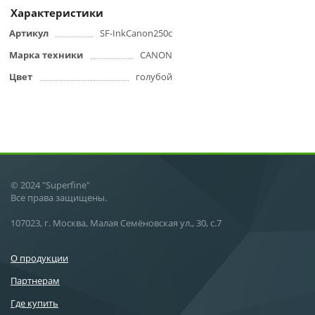
Характеристики
Артикул
SF-InkCanon250c
Марка техники
CANON
Цвет
голубой
© 2024 "Superfine"
Все права защищены.
107023, г. Москва, Малая Семёновская ул., 30, с.7
О продукции
Партнерам
Где купить