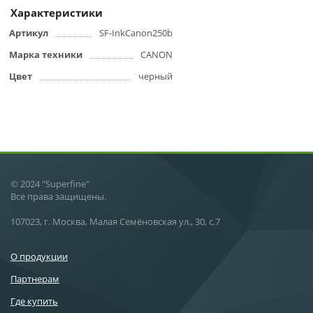
Характеристики
Артикул
SF-InkCanon250b
Марка техники
CANON
Цвет
черный
© 2024 "Superfine"
Все права защищены.
107023, г. Москва, Малая Семёновская ул., 30, с.7
О продукции
Партнерам
Где купить