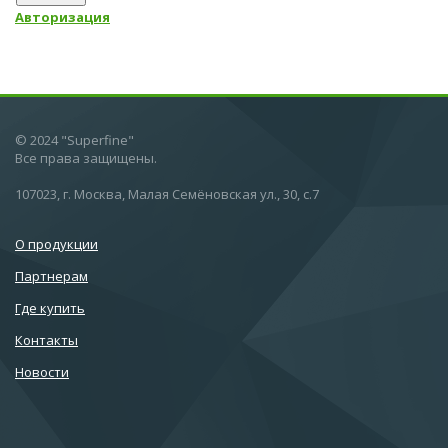
Авторизация
© 2024 "Superfine"
Все права защищены.
107023, г. Москва, Малая Семёновская ул., 30, с.7
О продукции
Партнерам
Где купить
Контакты
Новости