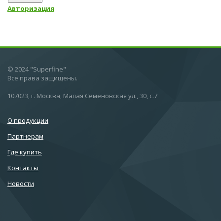
Авторизация
© 2024 "Superfine"
Все права защищены.
107023, г. Москва, Малая Семёновская ул., 30, с.7
О продукции
Партнерам
Где купить
Контакты
Новости